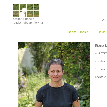
Zum
Inhalt
springen
atelier 8 baruth
Was
landschaftsarchitektur
Ragna Haseloff
Horst 
Diana 
seit 20
2001-20
1997-20
Kon