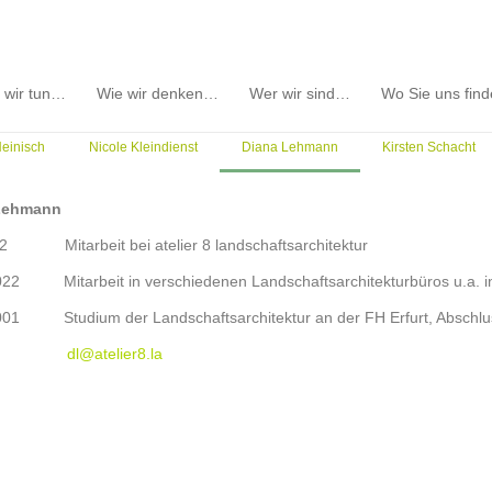
 wir tun…
Wie wir denken…
Wer wir sind…
Wo Sie uns fin
Heinisch
Nicole Kleindienst
Diana Lehmann
Kirsten Schacht
Lehmann
22 Mitarbeit bei atelier 8 landschaftsarchitektur
22 Mitarbeit in verschiedenen Landschaftsarchitekturbüros u.a. i
01 Studium der Landschaftsarchitektur an der FH Erfurt, Abschluss
takt:
dl@atelier8.la