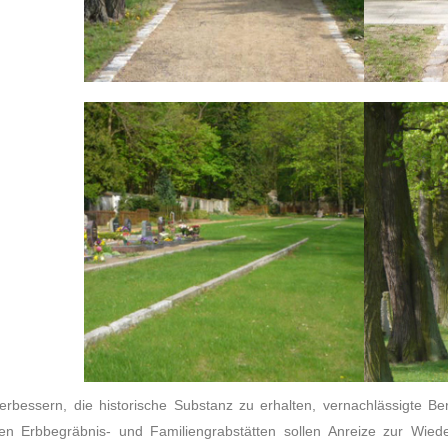
erbessern, die historische Substanz zu erhalten, vernachlässigte 
 Erbbegräbnis- und Familiengrabstätten sollen Anreize zur Wiede