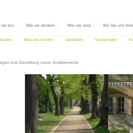
 wir tun…
Wie wir denken…
Wer wir sind…
Wo Sie uns fin
sbauten
Kitas und Schulen
Spielplätze
Sportanlagen
Pa
Wegen und Gestaltung neuer Grabbereiche