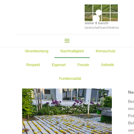
Zum
Inhalt
springen
atelier 8 baruth
landschaftsarchitektur
Main
Menu
Verantwortung
Nachhaltigkeit
Klimaschutz
Respekt
Eigenart
Freude
Ästhetik
Funktionalität
Na
Bei
im
Po
Bel
ver