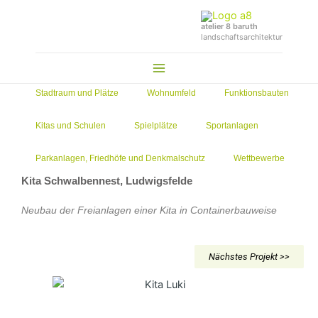
Zum
Inhalt
atelier 8 baruth
landschaftsarchitektur
springen
Main
Menu
Stadtraum und Plätze
Wohnumfeld
Funktionsbauten
Kitas und Schulen
Spielplätze
Sportanlagen
Parkanlagen, Friedhöfe und Denkmalschutz
Wettbewerbe
Kita Schwalbennest, Ludwigsfelde
Neubau der Freianlagen einer Kita in Containerbauweise
Nächstes Projekt >>