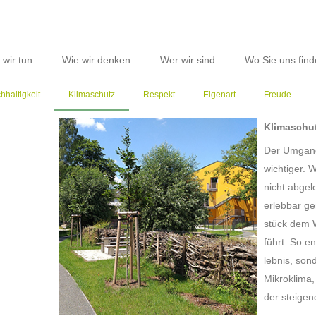
 wir tun…
Wie wir denken…
Wer wir sind…
Wo Sie uns fin
hhaltigkeit
Klimaschutz
Respekt
Eigenart
Freude
Klimaschu
Der Umgang
wichtiger. 
nicht abgele
erlebbar g
stück dem W
führt. So en
lebnis, so
Mikroklima,
der steige