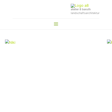
Zum
Inhalt
atelier 8 baruth
landschaftsarchitektur
springen
Main
Menu