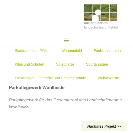
Zum
Inhalt
springen
atelier 8 baruth
landschaftsarchitektur
Main
Menu
Stadtraum und Plätze
Wohnumfeld
Funktionsbauten
Kitas und Schulen
Spielplätze
Sportanlagen
Parkanlagen, Friedhöfe und Denkmalschutz
Wettbewerbe
Parkpflegewerk Wuhlheide
Parkpflegewerk für das Gesamtareal des Landschaftsraums
Wuhlheide
Nächstes Projekt >>