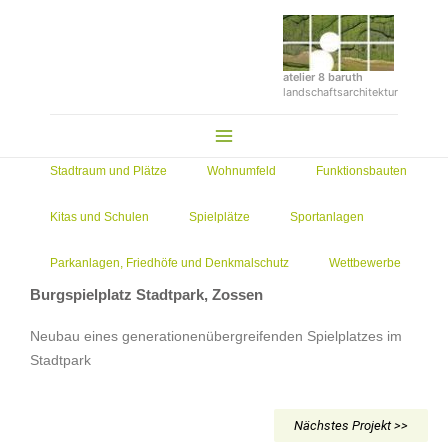
Zum
Inhalt
springen
atelier 8 baruth
landschaftsarchitektur
Main
Menu
Stadtraum und Plätze
Wohnumfeld
Funktionsbauten
Kitas und Schulen
Spielplätze
Sportanlagen
Parkanlagen, Friedhöfe und Denkmalschutz
Wettbewerbe
Burgspielplatz Stadtpark, Zossen
Neubau eines generationenübergreifenden Spielplatzes im
Stadtpark
Nächstes Projekt >>