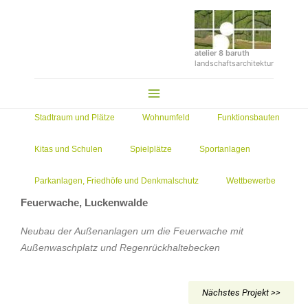
Zum
Inhalt
springen
atelier 8 baruth
landschaftsarchitektur
Main
Menu
Stadtraum und Plätze
Wohnumfeld
Funktionsbauten
Kitas und Schulen
Spielplätze
Sportanlagen
Parkanlagen, Friedhöfe und Denkmalschutz
Wettbewerbe
Feuerwache, Luckenwalde
Neubau der Außenanlagen um die Feuerwache mit
Außenwaschplatz und Regenrückhaltebecken
Nächstes Projekt >>