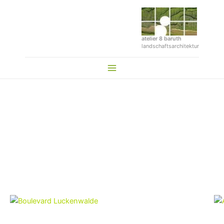
Zum
Inhalt
springen
atelier 8 baruth
landschaftsarchitektur
Main
Menu