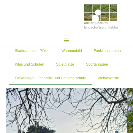
Zum
Inhalt
springen
atelier 8 baruth
landschaftsarchitektur
Main
Menu
Stadtraum und Plätze
Wohnumfeld
Funktionsbauten
Kitas und Schulen
Spielplätze
Sportanlagen
Parkanlagen, Friedhöfe und Denkmalschutz
Wettbewerbe