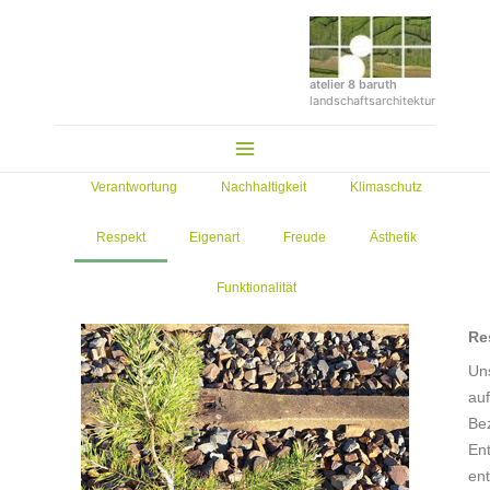
Zum
Inhalt
springen
atelier 8 baruth
landschaftsarchitektur
Main
Menu
Verantwortung
Nachhaltigkeit
Klimaschutz
Respekt
Eigenart
Freude
Ästhetik
Funktionalität
Re
Un
auf
Bez
En
en