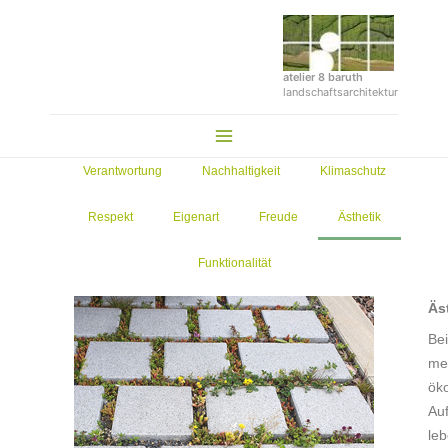
Zum
Inhalt
springen
atelier 8 baruth
landschaftsarchitektur
Main
Menu
Verantwortung
Nachhaltigkeit
Klimaschutz
Respekt
Eigenart
Freude
Ästhetik
Funktionalität
Äs
Bei
me
ök
Auf
le